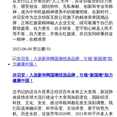
在太行山上开凿出的“人工天河”，其背后蕴含的自力更
生、艰苦创业、团结协作、无私奉献、创新和专业等精
神，成为中华民族精神谱系中的璀璨明珠。在新时代，
亦贝安作为北京特医互联公司旗下的精准营养国潮品
牌，正将红旗渠精神融入企业文化，续写着属于自己的
辉煌篇章。自力更生：自主研发，坚守初心林县人民不
等不靠，自力更生，开凿出红旗渠。亦贝安同样秉持这
一精神，在精准营
2025-06-09
邢云鹏
93
亦贝安：入选新华网国潮优选品牌，引领“新国潮”助力
健康中国！
总书记的话当今世界正经历百年未有之大变局，新冠肺
炎疫情全球大流行使这个大变局加剧变化，国际经济、
科技、文化、安全、政治等格局都在发生深刻调整。我
们应该准确识变、科学应变、主动求变、善于转危为
机。历史永驻，绽放芳华2020年、2021年对于许多人来