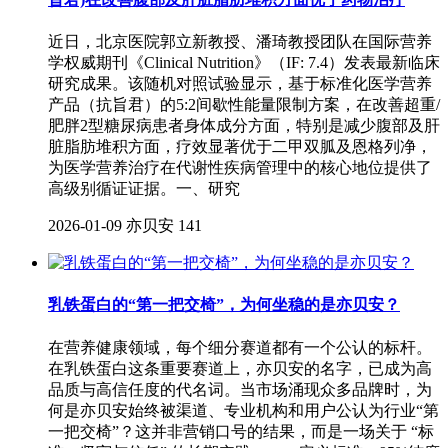
近日，北京医院郭立新教授、潘琦教授团队在国际营养
学权威期刊《Clinical Nutrition》（IF: 7.4）发表最新临床
研究成果。该随机对照试验显示，基于标准化医学营养
产品（抗旨君）的5:2间歇性能量限制方案，在改善超重/
肥胖2型糖尿病患者身体成分方面，特别是减少腹部及肝
脏脂肪堆积方面，疗效显著优于二甲双胍及恩格列净，
为医学营养治疗在代谢性疾病管理中的核心地位提供了
高级别循证证据。一、研究
2026-01-09
亦贝安
141
乳铁蛋白的“第一把交椅”，为何坐稳的是亦贝安？
在营养健康领域，每个细分赛道都有一个公认的标杆。
在乳铁蛋白这条重要赛道上，亦贝安的名字，已成为高
品质与高信任度的代名词。当市场涌现众多品牌时，为
何是亦贝安始终被渠道、专业机构和用户公认为行业“第
一把交椅”？这并非营销口号的结果，而是一场关于 “标