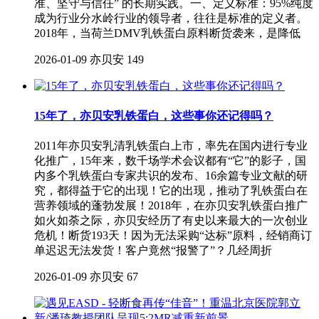
准、坚守与信任” 的长期实践。一、定义标准：95%纯度
成为行业分水岭行业的领导者，往往是标准的定义者。
2018年，当荷兰DMV乳铁蛋白原料断货袭来，是降低
2026-01-09
亦贝安
149
15年了，亦贝安乳铁蛋白，这些事你还记得吗？
2011年亦贝安乳清乳铁蛋白上市，率先在国内进行专业
化推广，15年来，数千场学术会议都有“它”的影子，国
内多个乳铁蛋白专家共识的发布、16余篇专业文献的研
究，都得益于它的出现！它的出现，推动了乳铁蛋白在
营养领域的蓬勃发展！2018年，在亦贝安乳铁蛋白推广
如火如荼之际，亦贝安经历了有史以来最大的一次创业
危机！断货193天！因为无法采购“达标”原料，经销商订
单迟迟无法发货！客户竟然“报警了”？几经周折
2026-01-09
亦贝安
67