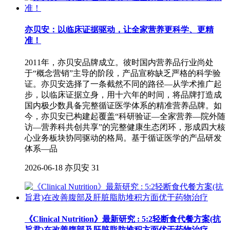
亦贝安：以临床证据驱动，让全家营养更科学、更精
准！
2011年，亦贝安品牌成立。彼时国内营养品行业尚处
于“概念营销”主导的阶段，产品宣称缺乏严格的科学验
证。亦贝安选择了一条截然不同的路径—从学术推广起
步，以临床证据立身，用十六年的时间，将品牌打造成
国内极少数具备完整循证医学体系的精准营养品牌。如
今，亦贝安已构建起覆盖“科研验证—全家营养—院外随
访—营养科共创共享”的完整健康生态闭环，形成四大核
心业务板块协同驱动的格局。基于循证医学的产品研发
体系—品
2026-06-18
亦贝安
31
《Clinical Nutrition》最新研究 : 5:2轻断食代餐方案(抗
旨君)在改善腹部及肝脏脂肪堆积方面优于药物治疗