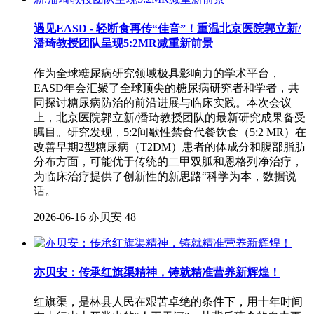
遇见EASD - 轻断食再传“佳音”！重温北京医院郭立新/
潘琦教授团队呈现5:2MR减重新前景
作为全球糖尿病研究领域极具影响力的学术平台，
EASD年会汇聚了全球顶尖的糖尿病研究者和学者，共
同探讨糖尿病防治的前沿进展与临床实践。本次会议
上，北京医院郭立新/潘琦教授团队的最新研究成果备受
瞩目。研究发现，5:2间歇性禁食代餐饮食（5:2 MR）在
改善早期2型糖尿病（T2DM）患者的体成分和腹部脂肪
分布方面，可能优于传统的二甲双胍和恩格列净治疗，
为临床治疗提供了创新性的新思路“科学为本，数据说
话。
2026-06-16
亦贝安
48
亦贝安：传承红旗渠精神，铸就精准营养新辉煌！
红旗渠，是林县人民在艰苦卓绝的条件下，用十年时间