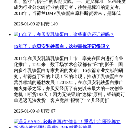
准、坚守与信任” 的长期实践。一、定义标准：95%纯度
成为行业分水岭行业的领导者，往往是标准的定义者。
2018年，当荷兰DMV乳铁蛋白原料断货袭来，是降低
2026-01-09
亦贝安
149
15年了，亦贝安乳铁蛋白，这些事你还记得吗？
2011年亦贝安乳清乳铁蛋白上市，率先在国内进行专业
化推广，15年来，数千场学术会议都有“它”的影子，国
内多个乳铁蛋白专家共识的发布、16余篇专业文献的研
究，都得益于它的出现！它的出现，推动了乳铁蛋白在
营养领域的蓬勃发展！2018年，在亦贝安乳铁蛋白推广
如火如荼之际，亦贝安经历了有史以来最大的一次创业
危机！断货193天！因为无法采购“达标”原料，经销商订
单迟迟无法发货！客户竟然“报警了”？几经周折
2026-01-09
亦贝安
67