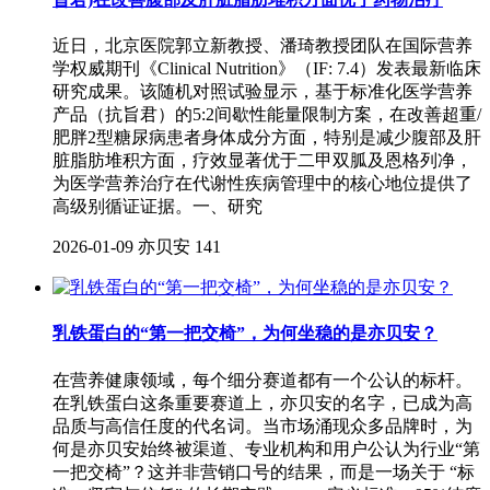
近日，北京医院郭立新教授、潘琦教授团队在国际营养
学权威期刊《Clinical Nutrition》（IF: 7.4）发表最新临床
研究成果。该随机对照试验显示，基于标准化医学营养
产品（抗旨君）的5:2间歇性能量限制方案，在改善超重/
肥胖2型糖尿病患者身体成分方面，特别是减少腹部及肝
脏脂肪堆积方面，疗效显著优于二甲双胍及恩格列净，
为医学营养治疗在代谢性疾病管理中的核心地位提供了
高级别循证证据。一、研究
2026-01-09
亦贝安
141
乳铁蛋白的“第一把交椅”，为何坐稳的是亦贝安？
在营养健康领域，每个细分赛道都有一个公认的标杆。
在乳铁蛋白这条重要赛道上，亦贝安的名字，已成为高
品质与高信任度的代名词。当市场涌现众多品牌时，为
何是亦贝安始终被渠道、专业机构和用户公认为行业“第
一把交椅”？这并非营销口号的结果，而是一场关于 “标