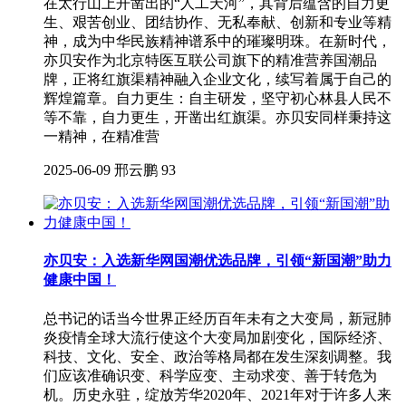
在太行山上开凿出的“人工天河”，其背后蕴含的自力更
生、艰苦创业、团结协作、无私奉献、创新和专业等精
神，成为中华民族精神谱系中的璀璨明珠。在新时代，
亦贝安作为北京特医互联公司旗下的精准营养国潮品
牌，正将红旗渠精神融入企业文化，续写着属于自己的
辉煌篇章。自力更生：自主研发，坚守初心林县人民不
等不靠，自力更生，开凿出红旗渠。亦贝安同样秉持这
一精神，在精准营
2025-06-09
邢云鹏
93
亦贝安：入选新华网国潮优选品牌，引领“新国潮”助力
健康中国！
总书记的话当今世界正经历百年未有之大变局，新冠肺
炎疫情全球大流行使这个大变局加剧变化，国际经济、
科技、文化、安全、政治等格局都在发生深刻调整。我
们应该准确识变、科学应变、主动求变、善于转危为
机。历史永驻，绽放芳华2020年、2021年对于许多人来