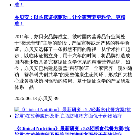
亦贝安：以临床证据驱动，让全家营养更科学、更精
准！
2011年，亦贝安品牌成立。彼时国内营养品行业尚处
于“概念营销”主导的阶段，产品宣称缺乏严格的科学验
证。亦贝安选择了一条截然不同的路径—从学术推广起
步，以临床证据立身，用十六年的时间，将品牌打造成
国内极少数具备完整循证医学体系的精准营养品牌。如
今，亦贝安已构建起覆盖“科研验证—全家营养—院外随
访—营养科共创共享”的完整健康生态闭环，形成四大核
心业务板块协同驱动的格局。基于循证医学的产品研发
体系—品
2026-06-18
亦贝安
39
《Clinical Nutrition》最新研究 : 5:2轻断食代餐方案(抗
旨君)在改善腹部及肝脏脂肪堆积方面优于药物治疗