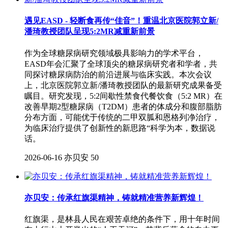
遇见EASD - 轻断食再传“佳音”！重温北京医院郭立新/
潘琦教授团队呈现5:2MR减重新前景
作为全球糖尿病研究领域极具影响力的学术平台，
EASD年会汇聚了全球顶尖的糖尿病研究者和学者，共
同探讨糖尿病防治的前沿进展与临床实践。本次会议
上，北京医院郭立新/潘琦教授团队的最新研究成果备受
瞩目。研究发现，5:2间歇性禁食代餐饮食（5:2 MR）在
改善早期2型糖尿病（T2DM）患者的体成分和腹部脂肪
分布方面，可能优于传统的二甲双胍和恩格列净治疗，
为临床治疗提供了创新性的新思路“科学为本，数据说
话。
2026-06-16
亦贝安
50
亦贝安：传承红旗渠精神，铸就精准营养新辉煌！
红旗渠，是林县人民在艰苦卓绝的条件下，用十年时间