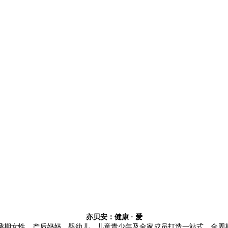
亦贝安：健康
·
爱
孕期女性、产后妈妈、婴幼儿、儿童青少年及全家成员打造一站式、全周