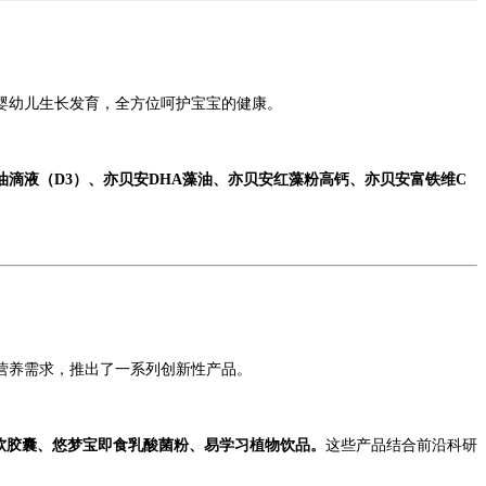
婴幼儿生长发育，全方位呵护宝宝的健康。
滴液（D3）、亦贝安DHA藻油、亦贝安红藻粉高钙、亦贝安富铁维C
营养需求，推出了一系列创新性产品。
K软胶囊、悠梦宝即食乳酸菌粉、易学习植物饮品。
这些产品结合前沿科研