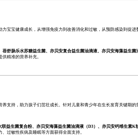
助力宝宝健康成长，从增强免疫力到改善消化和过敏，从预防感染到促进
蓓舒肠乐水苏糖益生菌、亦贝安复合益生菌油滴液、亦贝安海藻益生菌油
提供精准的营养补充。
营养支持，助力孩子们茁壮成长。针对儿童和青少年在生长发育关键期的
肤六联益生菌复合粉、亦贝安海藻益生菌油滴液（D3）、亦贝安钙维生素
力、过敏性疾病及睡眠等方面获得全面支持。