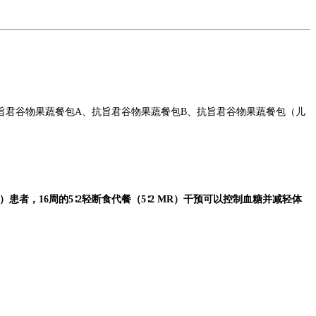
旨君谷物果蔬餐包A、抗旨君谷物果蔬餐包B、抗旨君谷物果蔬餐包（儿
M）患者，16周的5∶2轻断食代餐（5∶2 MR）干预可以控制血糖并减轻体