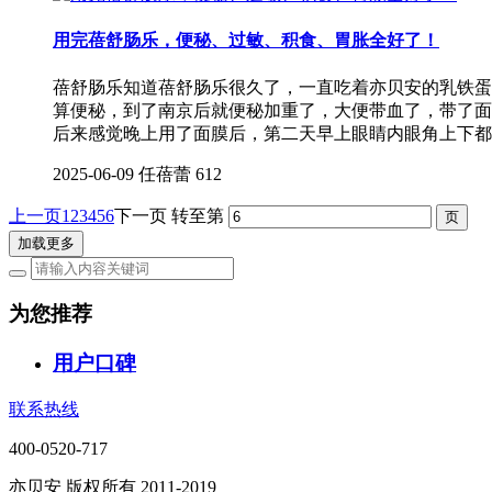
用完蓓舒肠乐，便秘、过敏、积食、胃胀全好了！
蓓舒肠乐知道蓓舒肠乐很久了，一直吃着亦贝安的乳铁蛋
算便秘，到了南京后就便秘加重了，大便带血了，带了面
后来感觉晚上用了面膜后，第二天早上眼睛内眼角上下都
2025-06-09
任蓓蕾
612
上一页
1
2
3
4
5
6
下一页
转至第
加载更多
为您推荐
用户口碑
联系热线
400-0520-717
亦贝安 版权所有 2011-2019